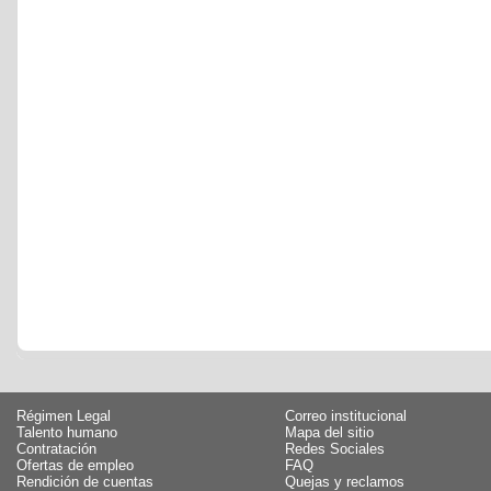
Régimen Legal
Correo institucional
Talento humano
Mapa del sitio
Contratación
Redes Sociales
Ofertas de empleo
FAQ
Rendición de cuentas
Quejas y reclamos