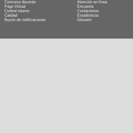
Concurso docente
Atención en línea
Pago Virtual
Encuesta
Control interno
Contáctenos
Calidad
Estadísticas
Buzón de notificaciones
Glosario