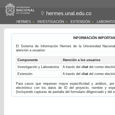
hermes.unal.edu.co
HERMES
INVESTIGACIÓN
EXTENSIÓN
LABORATO
INFORMACIÓN IMPORTA
El Sistema de Información Hermes de la Universidad Naciona
atención a usuarios:
Componente
Atención a los usuarios
Investigación y Laboratorios
A través del
chat
del correo electró
Extensión
A través del
chat
del correo electró
Para casos que requieran mayor especificidad y análisis, por 
electrónico con los datos de ID del proyecto, nombre y espec
(Incluyendo capturas de pantalla del formulario diligenciado y del e