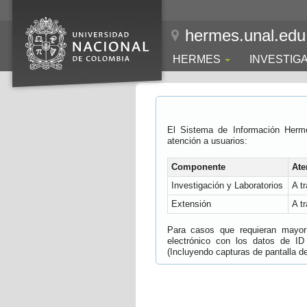
hermes.unal.edu
HERMES
INVESTIG
El Sistema de Información Herm
atención a usuarios:
Componente
Ate
Investigación y Laboratorios
A t
Extensión
A t
Para casos que requieran mayor e
electrónico con los datos de ID
(Incluyendo capturas de pantalla del