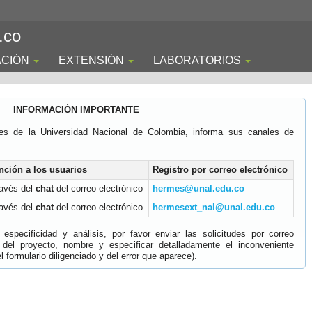
.co
ACIÓN
EXTENSIÓN
LABORATORIOS
INFORMACIÓN IMPORTANTE
es de la Universidad Nacional de Colombia, informa sus canales de
nción a los usuarios
Registro por correo electrónico
ravés del
chat
del correo electrónico
hermes@unal.edu.co
ravés del
chat
del correo electrónico
hermesext_nal@unal.edu.co
specificidad y análisis, por favor enviar las solicitudes por correo
 del proyecto, nombre y especificar detalladamente el inconveniente
 formulario diligenciado y del error que aparece).