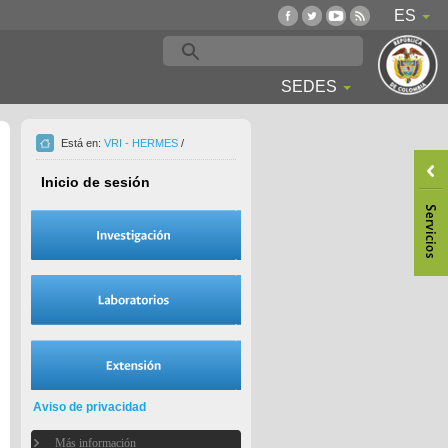
ES
SEDES
Está en:
VRI - HERMES
/
Inicio de sesión
Aviso de privacidad
Más información