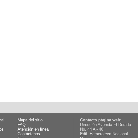
nal
Mapa del sitio
Contacto página web:
FAQ
Dirección Avenida El Dorado
os
Atención en línea
No. 44 A - 40
Contáctenos
Edif. Hemeroteca Nacional