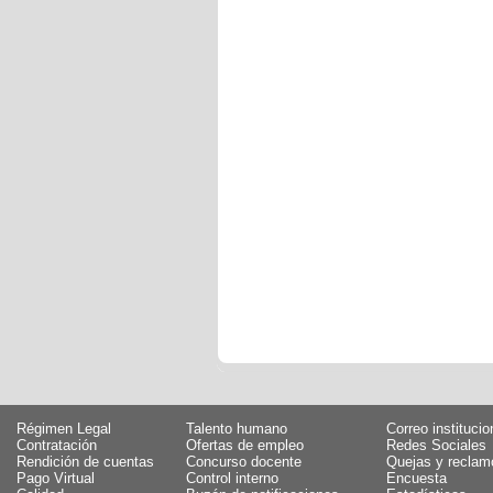
Régimen Legal
Talento humano
Correo institucio
Contratación
Ofertas de empleo
Redes Sociales
Rendición de cuentas
Concurso docente
Quejas y reclam
Pago Virtual
Control interno
Encuesta