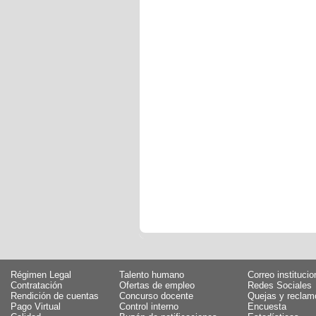
Régimen Legal
Talento humano
Correo institucio
Contratación
Ofertas de empleo
Redes Sociales
Rendición de cuentas
Concurso docente
Quejas y reclam
Pago Virtual
Control interno
Encuesta