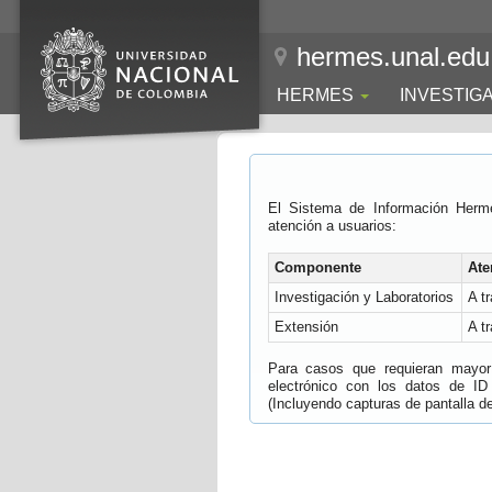
hermes.unal.edu
HERMES
INVESTIG
El Sistema de Información Herm
atención a usuarios:
Componente
Ate
Investigación y Laboratorios
A t
Extensión
A t
Para casos que requieran mayor e
electrónico con los datos de ID
(Incluyendo capturas de pantalla del