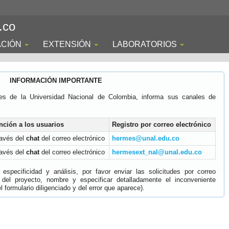
.co
ACIÓN
EXTENSIÓN
LABORATORIOS
INFORMACIÓN IMPORTANTE
es de la Universidad Nacional de Colombia, informa sus canales de
nción a los usuarios
Registro por correo electrónico
ravés del
chat
del correo electrónico
hermes@unal.edu.co
ravés del
chat
del correo electrónico
hermesext_nal@unal.edu.co
specificidad y análisis, por favor enviar las solicitudes por correo
 del proyecto, nombre y especificar detalladamente el inconveniente
 formulario diligenciado y del error que aparece).