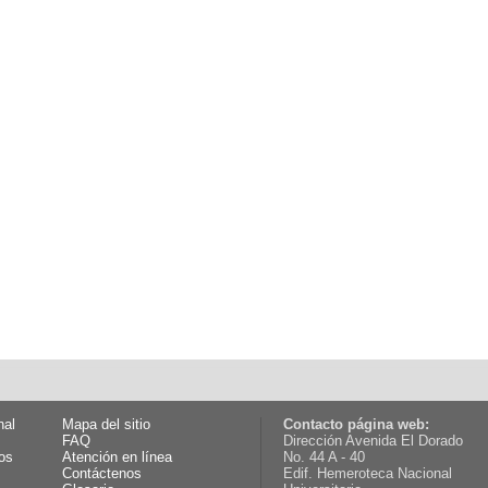
nal
Mapa del sitio
Contacto página web:
FAQ
Dirección Avenida El Dorado
os
Atención en línea
No. 44 A - 40
Contáctenos
Edif. Hemeroteca Nacional