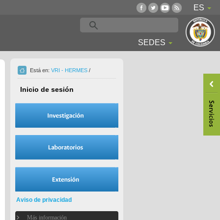
ES
SEDES
Está en:
VRI - HERMES
/
Inicio de sesión
Aviso de privacidad
Más información