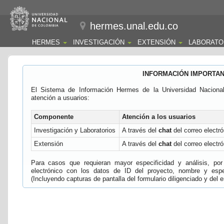
hermes.unal.edu.co
HERMES
INVESTIGACIÓN
EXTENSIÓN
LABORATO
INFORMACIÓN IMPORTA
El Sistema de Información Hermes de la Universidad Naciona
atención a usuarios:
Componente
Atención a los usuarios
Investigación y Laboratorios
A través del
chat
del correo electró
Extensión
A través del
chat
del correo electró
Para casos que requieran mayor especificidad y análisis, por 
electrónico con los datos de ID del proyecto, nombre y espec
(Incluyendo capturas de pantalla del formulario diligenciado y del e