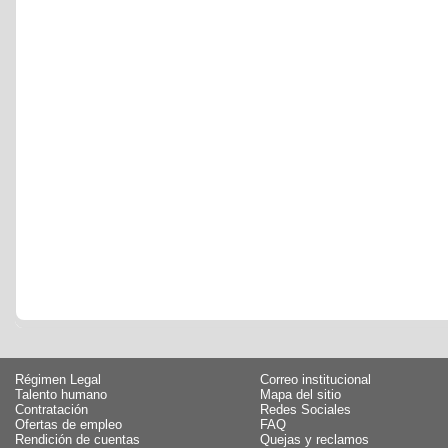
Régimen Legal
Correo institucional
Talento humano
Mapa del sitio
Contratación
Redes Sociales
Ofertas de empleo
FAQ
Rendición de cuentas
Quejas y reclamos