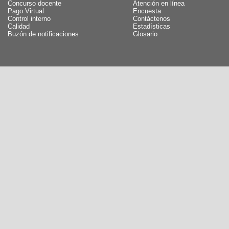
Concurso docente
Atención en línea
Pago Virtual
Encuesta
Control interno
Contáctenos
Calidad
Estadísticas
Buzón de notificaciones
Glosario