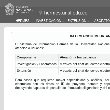
hermes.unal.edu.co
HERMES
INVESTIGACIÓN
EXTENSIÓN
LABORATO
INFORMACIÓN IMPORTA
El Sistema de Información Hermes de la Universidad Naciona
atención a usuarios:
Componente
Atención a los usuarios
Investigación y Laboratorios
A través del
chat
del correo electró
Extensión
A través del
chat
del correo electró
Para casos que requieran mayor especificidad y análisis, por 
electrónico con los datos de ID del proyecto, nombre y espec
(Incluyendo capturas de pantalla del formulario diligenciado y del e