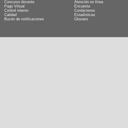
Concurso docente
Atención en línea
Pago Virtual
Encuesta
Control interno
Contáctenos
Calidad
Estadísticas
Buzón de notificaciones
Glosario