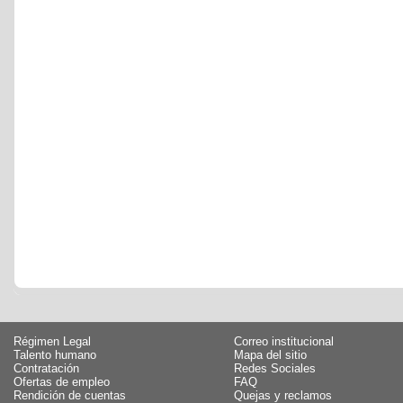
Régimen Legal
Correo institucional
Talento humano
Mapa del sitio
Contratación
Redes Sociales
Ofertas de empleo
FAQ
Rendición de cuentas
Quejas y reclamos