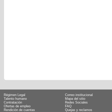
Régimen Legal
Correo institucional
Talento humano
Mapa del sitio
Contratación
Redes Sociales
Ofertas de empleo
FAQ
Rendición de cuentas
Quejas y reclamos