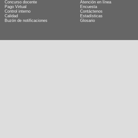
Concurso docente
Atención en línea
Pago Virtual
Encuesta
Control interno
Contáctenos
Calidad
Estadísticas
Buzón de notificaciones
Glosario