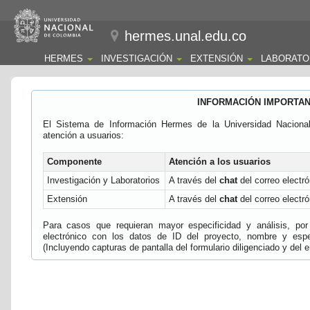
hermes.unal.edu.co
HERMES
INVESTIGACIÓN
EXTENSIÓN
LABORATO
INFORMACIÓN IMPORTA
El Sistema de Información Hermes de la Universidad Naciona
atención a usuarios:
Componente
Atención a los usuarios
Investigación y Laboratorios
A través del
chat
del correo electró
Extensión
A través del
chat
del correo electró
Para casos que requieran mayor especificidad y análisis, por 
electrónico con los datos de ID del proyecto, nombre y espec
(Incluyendo capturas de pantalla del formulario diligenciado y del e