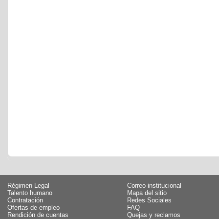
Régimen Legal
Correo institucional
Talento humano
Mapa del sitio
Contratación
Redes Sociales
Ofertas de empleo
FAQ
Rendición de cuentas
Quejas y reclamos