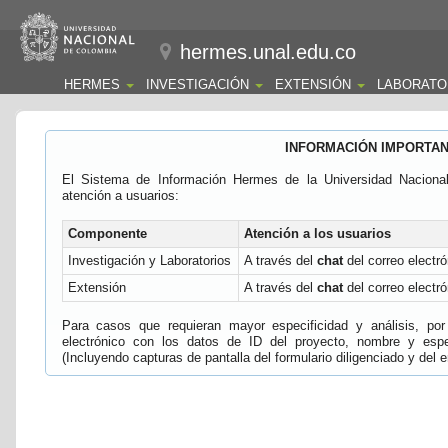
hermes.unal.edu.co
HERMES
INVESTIGACIÓN
EXTENSIÓN
LABORATO
INFORMACIÓN IMPORTA
El Sistema de Información Hermes de la Universidad Naciona
atención a usuarios:
Componente
Atención a los usuarios
Investigación y Laboratorios
A través del
chat
del correo electró
Extensión
A través del
chat
del correo electró
Para casos que requieran mayor especificidad y análisis, por 
electrónico con los datos de ID del proyecto, nombre y espec
(Incluyendo capturas de pantalla del formulario diligenciado y del e