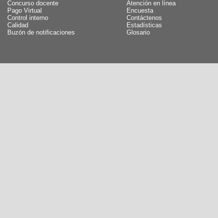
Concurso docente
Atención en línea
Pago Virtual
Encuesta
Control interno
Contáctenos
Calidad
Estadísticas
Buzón de notificaciones
Glosario