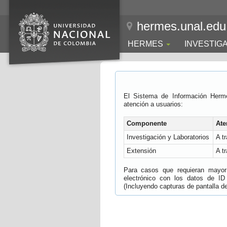
hermes.unal.edu
HERMES
INVESTIG
El Sistema de Información Herm
atención a usuarios:
Componente
Ate
Investigación y Laboratorios
A t
Extensión
A t
Para casos que requieran mayor e
electrónico con los datos de ID
(Incluyendo capturas de pantalla del