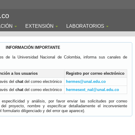
.co
ACIÓN
EXTENSIÓN
LABORATORIOS
INFORMACIÓN IMPORTANTE
es de la Universidad Nacional de Colombia, informa sus canales de
nción a los usuarios
Registro por correo electrónico
ravés del
chat
del correo electrónico
hermes@unal.edu.co
ravés del
chat
del correo electrónico
hermesext_nal@unal.edu.co
specificidad y análisis, por favor enviar las solicitudes por correo
 del proyecto, nombre y especificar detalladamente el inconveniente
 formulario diligenciado y del error que aparece).