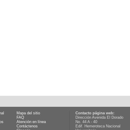
nal
Mapa del sitio
Contacto página web:
FAQ
Dirección Avenida El Dorado
os
Atención en línea
No. 44 A - 40
Contáctenos
Edif. Hemeroteca Nacional