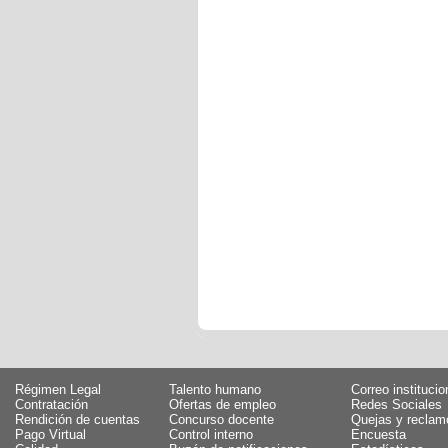
Régimen Legal
Talento humano
Correo institucio
Contratación
Ofertas de empleo
Redes Sociales
Rendición de cuentas
Concurso docente
Quejas y reclam
Pago Virtual
Control interno
Encuesta