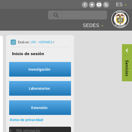
ES
SEDES
Está en:
VRI - HERMES
/
Inicio de sesión
Aviso de privacidad
Más información