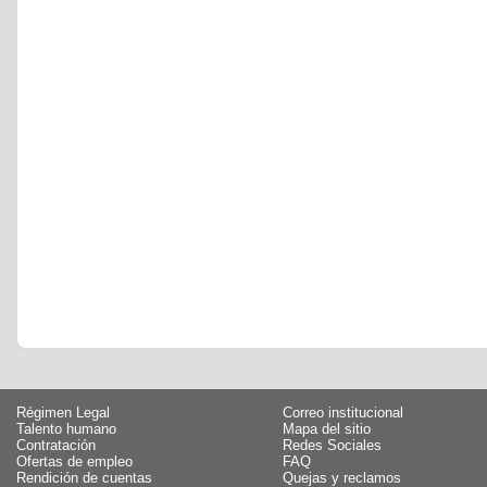
Régimen Legal
Correo institucional
Talento humano
Mapa del sitio
Contratación
Redes Sociales
Ofertas de empleo
FAQ
Rendición de cuentas
Quejas y reclamos