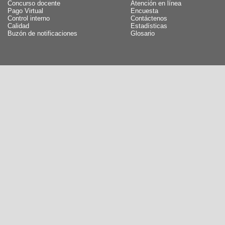
Concurso docente
Atención en línea
Pago Virtual
Encuesta
Control interno
Contáctenos
Calidad
Estadísticas
Buzón de notificaciones
Glosario