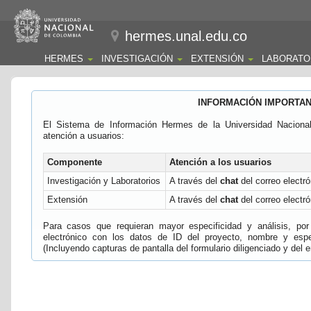
hermes.unal.edu.co
HERMES
INVESTIGACIÓN
EXTENSIÓN
LABORATO
INFORMACIÓN IMPORTA
El Sistema de Información Hermes de la Universidad Naciona
atención a usuarios:
Componente
Atención a los usuarios
Investigación y Laboratorios
A través del
chat
del correo electró
Extensión
A través del
chat
del correo electró
Para casos que requieran mayor especificidad y análisis, por 
electrónico con los datos de ID del proyecto, nombre y espec
(Incluyendo capturas de pantalla del formulario diligenciado y del e