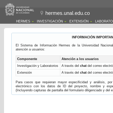
hermes.unal.edu.co
HERMES
INVESTIGACIÓN
EXTENSIÓN
LABORATO
INFORMACIÓN IMPORTA
El Sistema de Información Hermes de la Universidad Naciona
atención a usuarios:
Componente
Atención a los usuarios
Investigación y Laboratorios
A través del
chat
del correo electró
Extensión
A través del
chat
del correo electró
Para casos que requieran mayor especificidad y análisis, por 
electrónico con los datos de ID del proyecto, nombre y espec
(Incluyendo capturas de pantalla del formulario diligenciado y del e