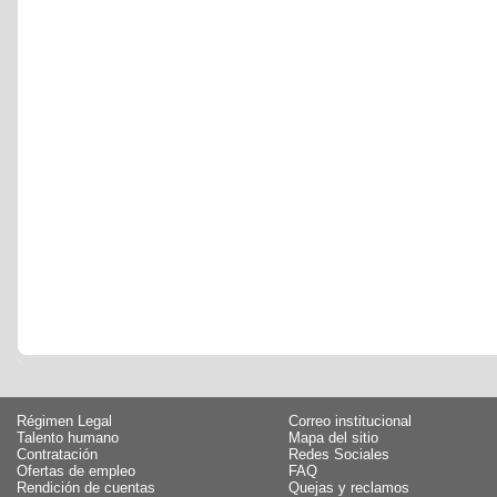
Régimen Legal
Correo institucional
Talento humano
Mapa del sitio
Contratación
Redes Sociales
Ofertas de empleo
FAQ
Rendición de cuentas
Quejas y reclamos