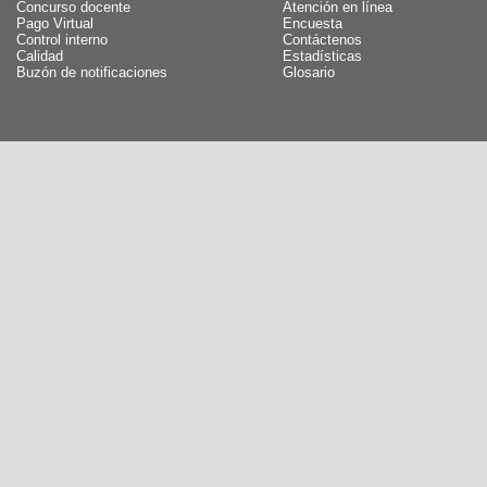
Concurso docente
Atención en línea
Pago Virtual
Encuesta
Control interno
Contáctenos
Calidad
Estadísticas
Buzón de notificaciones
Glosario