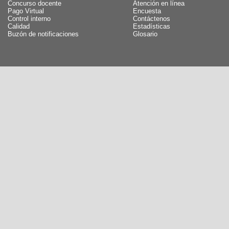
Concurso docente
Atención en línea
Pago Virtual
Encuesta
Control interno
Contáctenos
Calidad
Estadísticas
Buzón de notificaciones
Glosario