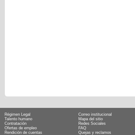
Régimen Legal
Correo institucional
Talento humano
Mapa del sitio
Contratación
Redes Sociales
Ofertas de empleo
FAQ
Rendición de cuentas
Quejas y reclamos