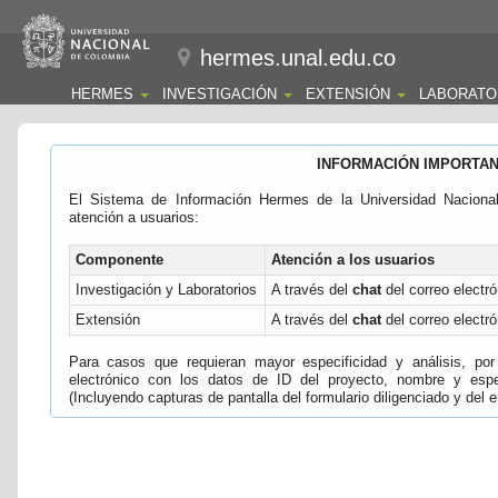
hermes.unal.edu.co
HERMES
INVESTIGACIÓN
EXTENSIÓN
LABORATO
INFORMACIÓN IMPORTA
El Sistema de Información Hermes de la Universidad Naciona
atención a usuarios:
Componente
Atención a los usuarios
Investigación y Laboratorios
A través del
chat
del correo electró
Extensión
A través del
chat
del correo electró
Para casos que requieran mayor especificidad y análisis, por 
electrónico con los datos de ID del proyecto, nombre y espec
(Incluyendo capturas de pantalla del formulario diligenciado y del e