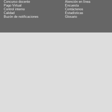
Concurso docente
Atención en línea
Pago Virtual
Encuesta
Control interno
Contáctenos
Calidad
Estadísticas
Buzón de notificaciones
Glosario