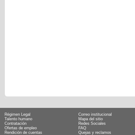
Régimen Legal
Correo institucional
Talento humano
Mapa del sitio
Contratación
Redes Sociales
Ofertas de empleo
FAQ
Rendición de cuentas
Quejas y reclamos