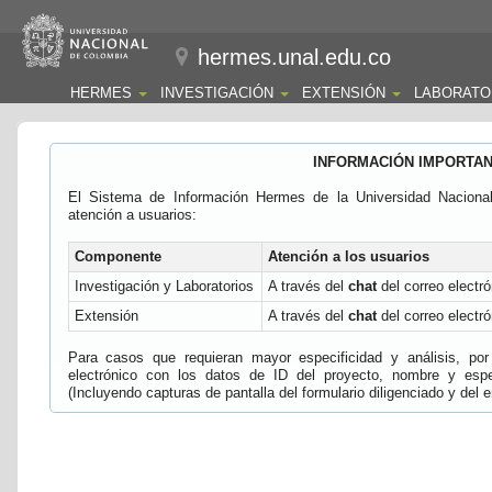
hermes.unal.edu.co
HERMES
INVESTIGACIÓN
EXTENSIÓN
LABORATO
INFORMACIÓN IMPORTA
El Sistema de Información Hermes de la Universidad Naciona
atención a usuarios:
Componente
Atención a los usuarios
Investigación y Laboratorios
A través del
chat
del correo electró
Extensión
A través del
chat
del correo electró
Para casos que requieran mayor especificidad y análisis, por 
electrónico con los datos de ID del proyecto, nombre y espec
(Incluyendo capturas de pantalla del formulario diligenciado y del e