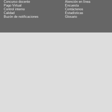
Concurso docente
Atención en línea
Pago Virtual
Encuesta
Control interno
Contáctenos
Calidad
Estadísticas
Buzón de notificaciones
Glosario