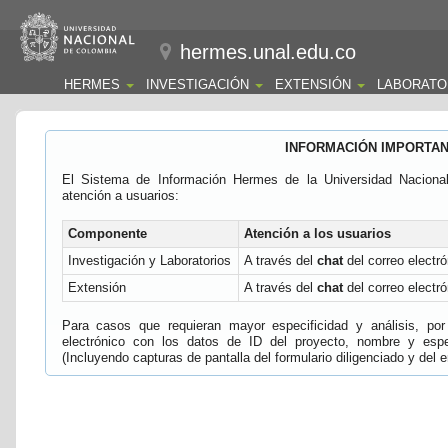
hermes.unal.edu.co
HERMES
INVESTIGACIÓN
EXTENSIÓN
LABORATO
INFORMACIÓN IMPORTA
El Sistema de Información Hermes de la Universidad Naciona
atención a usuarios:
Componente
Atención a los usuarios
Investigación y Laboratorios
A través del
chat
del correo electró
Extensión
A través del
chat
del correo electró
Para casos que requieran mayor especificidad y análisis, por 
electrónico con los datos de ID del proyecto, nombre y espec
(Incluyendo capturas de pantalla del formulario diligenciado y del e