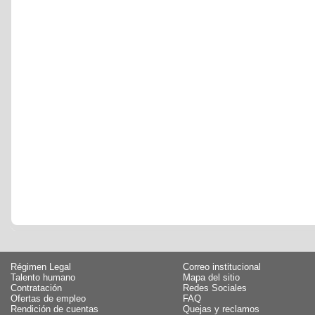
Régimen Legal
Correo institucional
Talento humano
Mapa del sitio
Contratación
Redes Sociales
Ofertas de empleo
FAQ
Rendición de cuentas
Quejas y reclamos