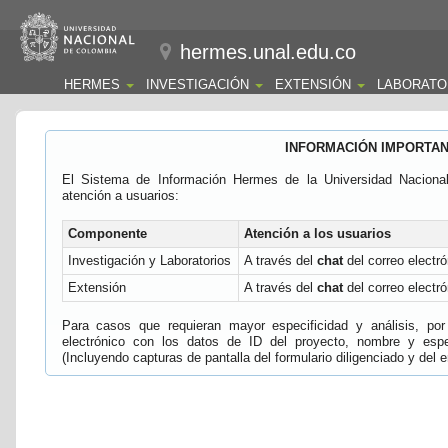
hermes.unal.edu.co
HERMES
INVESTIGACIÓN
EXTENSIÓN
LABORATO
INFORMACIÓN IMPORTA
El Sistema de Información Hermes de la Universidad Naciona
atención a usuarios:
Componente
Atención a los usuarios
Investigación y Laboratorios
A través del
chat
del correo electró
Extensión
A través del
chat
del correo electró
Para casos que requieran mayor especificidad y análisis, por 
electrónico con los datos de ID del proyecto, nombre y espec
(Incluyendo capturas de pantalla del formulario diligenciado y del e