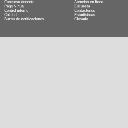
Concurso docente
Atención en línea
Pago Virtual
Encuesta
Control interno
Contáctenos
Calidad
Estadísticas
Buzón de notificaciones
Glosario