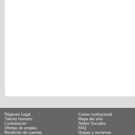
Régimen Legal
Correo institucional
Talento humano
Mapa del sitio
Contratación
Redes Sociales
Ofertas de empleo
FAQ
Rendición de cuentas
Quejas y reclamos