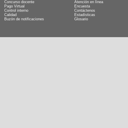
Concurso docente
Atención en línea
Pago Virtual
Encuesta
Control interno
Contáctenos
Calidad
Estadísticas
Buzón de notificaciones
Glosario