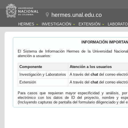
hermes.unal.edu.co
HERMES
INVESTIGACIÓN
EXTENSIÓN
LABORATO
INFORMACIÓN IMPORTA
El Sistema de Información Hermes de la Universidad Naciona
atención a usuarios:
Componente
Atención a los usuarios
Investigación y Laboratorios
A través del
chat
del correo electró
Extensión
A través del
chat
del correo electró
Para casos que requieran mayor especificidad y análisis, por 
electrónico con los datos de ID del proyecto, nombre y espec
(Incluyendo capturas de pantalla del formulario diligenciado y del e