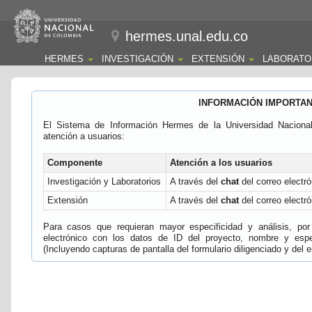
hermes.unal.edu.co
HERMES
INVESTIGACIÓN
EXTENSIÓN
LABORATO
INFORMACIÓN IMPORTA
El Sistema de Información Hermes de la Universidad Naciona
atención a usuarios:
Componente
Atención a los usuarios
Investigación y Laboratorios
A través del
chat
del correo electró
Extensión
A través del
chat
del correo electró
Para casos que requieran mayor especificidad y análisis, por 
electrónico con los datos de ID del proyecto, nombre y espec
(Incluyendo capturas de pantalla del formulario diligenciado y del e