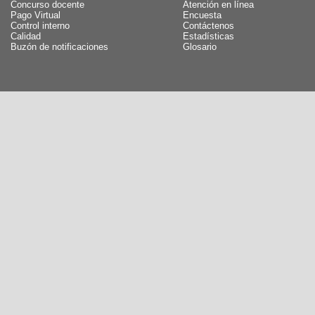
Concurso docente
Atención en línea
Pago Virtual
Encuesta
Control interno
Contáctenos
Calidad
Estadísticas
Buzón de notificaciones
Glosario