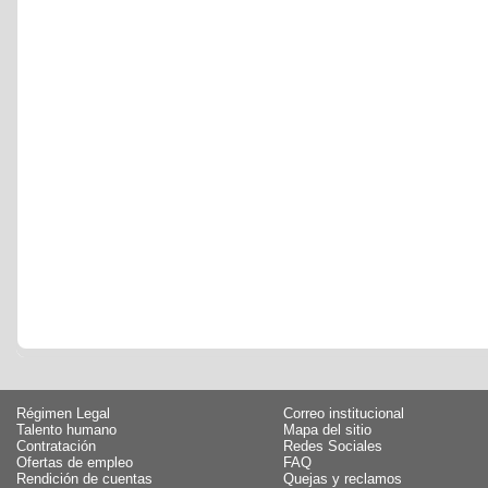
Régimen Legal
Correo institucional
Talento humano
Mapa del sitio
Contratación
Redes Sociales
Ofertas de empleo
FAQ
Rendición de cuentas
Quejas y reclamos