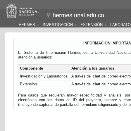
hermes.unal.edu.co
HERMES
INVESTIGACIÓN
EXTENSIÓN
LABORATO
INFORMACIÓN IMPORTA
El Sistema de Información Hermes de la Universidad Naciona
atención a usuarios:
Componente
Atención a los usuarios
Investigación y Laboratorios
A través del
chat
del correo electró
Extensión
A través del
chat
del correo electró
Para casos que requieran mayor especificidad y análisis, por 
electrónico con los datos de ID del proyecto, nombre y espec
(Incluyendo capturas de pantalla del formulario diligenciado y del e