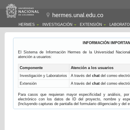
hermes.unal.edu.co
HERMES
INVESTIGACIÓN
EXTENSIÓN
LABORATO
INFORMACIÓN IMPORTA
El Sistema de Información Hermes de la Universidad Naciona
atención a usuarios:
Componente
Atención a los usuarios
Investigación y Laboratorios
A través del
chat
del correo electró
Extensión
A través del
chat
del correo electró
Para casos que requieran mayor especificidad y análisis, por 
electrónico con los datos de ID del proyecto, nombre y espec
(Incluyendo capturas de pantalla del formulario diligenciado y del e