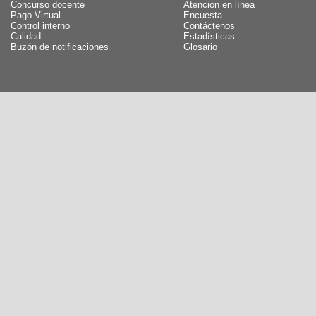
Concurso docente
Atención en línea
Pago Virtual
Encuesta
Control interno
Contáctenos
Calidad
Estadísticas
Buzón de notificaciones
Glosario