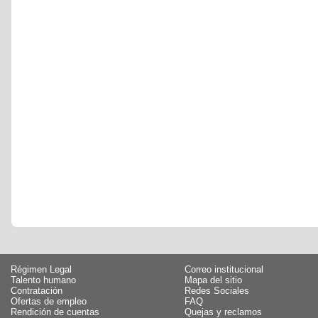
Régimen Legal
Correo institucional
Talento humano
Mapa del sitio
Contratación
Redes Sociales
Ofertas de empleo
FAQ
Rendición de cuentas
Quejas y reclamos