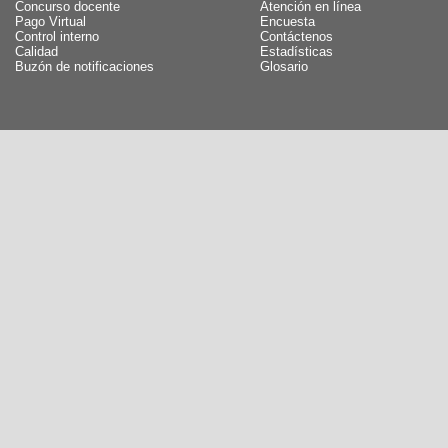
Concurso docente
Atención en línea
Pago Virtual
Encuesta
Control interno
Contáctenos
Calidad
Estadísticas
Buzón de notificaciones
Glosario