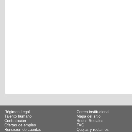
Régimen Legal
Correo institucional
Talento humano
Mapa del sitio
Contratación
Redes Sociales
Ofertas de empleo
FAQ
Rendición de cuentas
Quejas y reclamos