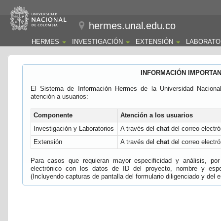
hermes.unal.edu.co
HERMES
INVESTIGACIÓN
EXTENSIÓN
LABORATO
INFORMACIÓN IMPORTA
El Sistema de Información Hermes de la Universidad Naciona
atención a usuarios:
Componente
Atención a los usuarios
Investigación y Laboratorios
A través del
chat
del correo electró
Extensión
A través del
chat
del correo electró
Para casos que requieran mayor especificidad y análisis, por 
electrónico con los datos de ID del proyecto, nombre y espec
(Incluyendo capturas de pantalla del formulario diligenciado y del e