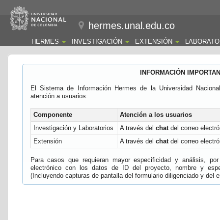
hermes.unal.edu.co
HERMES
INVESTIGACIÓN
EXTENSIÓN
LABORATO
INFORMACIÓN IMPORTA
El Sistema de Información Hermes de la Universidad Naciona
atención a usuarios:
Componente
Atención a los usuarios
Investigación y Laboratorios
A través del
chat
del correo electró
Extensión
A través del
chat
del correo electró
Para casos que requieran mayor especificidad y análisis, por 
electrónico con los datos de ID del proyecto, nombre y espec
(Incluyendo capturas de pantalla del formulario diligenciado y del e