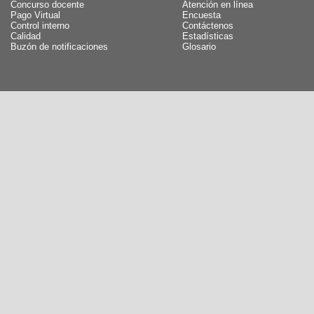
Concurso docente
Atención en línea
Pago Virtual
Encuesta
Control interno
Contáctenos
Calidad
Estadísticas
Buzón de notificaciones
Glosario