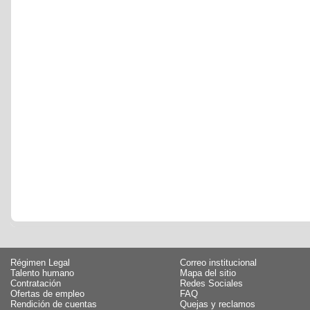
Régimen Legal
Correo institucional
Talento humano
Mapa del sitio
Contratación
Redes Sociales
Ofertas de empleo
FAQ
Rendición de cuentas
Quejas y reclamos