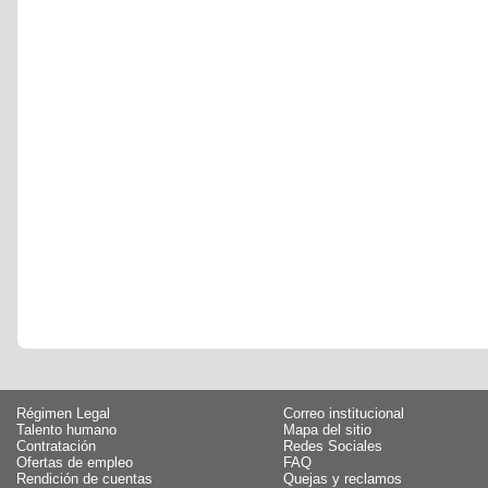
Régimen Legal
Correo institucional
Talento humano
Mapa del sitio
Contratación
Redes Sociales
Ofertas de empleo
FAQ
Rendición de cuentas
Quejas y reclamos