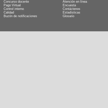
Concurso docente
Atención en línea
Pago Virtual
Encuesta
Control interno
Contáctenos
Calidad
Estadísticas
Buzón de notificaciones
Glosario