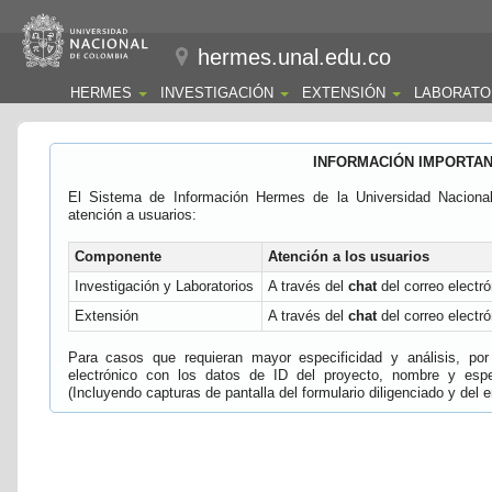
hermes.unal.edu.co
HERMES
INVESTIGACIÓN
EXTENSIÓN
LABORATO
INFORMACIÓN IMPORTA
El Sistema de Información Hermes de la Universidad Naciona
atención a usuarios:
Componente
Atención a los usuarios
Investigación y Laboratorios
A través del
chat
del correo electró
Extensión
A través del
chat
del correo electró
Para casos que requieran mayor especificidad y análisis, por 
electrónico con los datos de ID del proyecto, nombre y espec
(Incluyendo capturas de pantalla del formulario diligenciado y del e