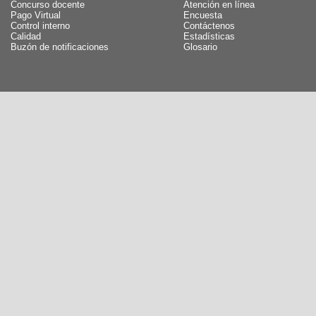
Concurso docente
Atención en línea
Pago Virtual
Encuesta
Control interno
Contáctenos
Calidad
Estadísticas
Buzón de notificaciones
Glosario