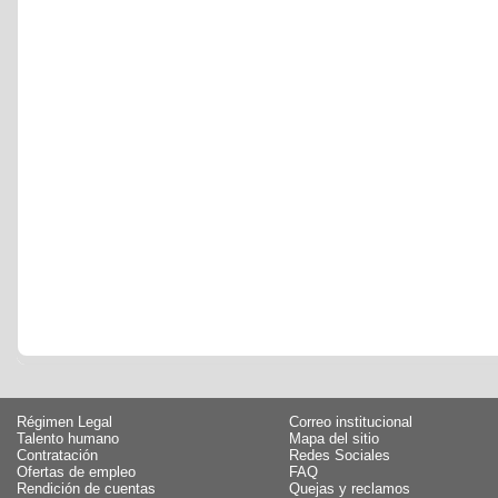
Régimen Legal
Correo institucional
Talento humano
Mapa del sitio
Contratación
Redes Sociales
Ofertas de empleo
FAQ
Rendición de cuentas
Quejas y reclamos