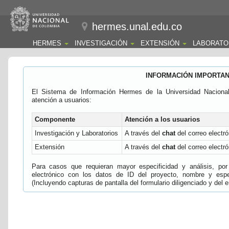
hermes.unal.edu.co
HERMES
INVESTIGACIÓN
EXTENSIÓN
LABORATO
INFORMACIÓN IMPORTA
El Sistema de Información Hermes de la Universidad Naciona
atención a usuarios:
Componente
Atención a los usuarios
Investigación y Laboratorios
A través del
chat
del correo electró
Extensión
A través del
chat
del correo electró
Para casos que requieran mayor especificidad y análisis, por 
electrónico con los datos de ID del proyecto, nombre y espec
(Incluyendo capturas de pantalla del formulario diligenciado y del e