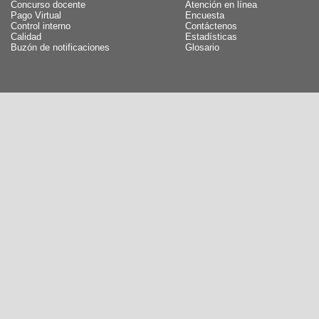
Concurso docente
Atención en línea
Pago Virtual
Encuesta
Control interno
Contáctenos
Calidad
Estadísticas
Buzón de notificaciones
Glosario