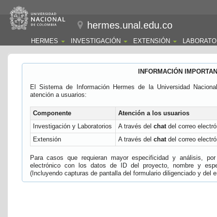
hermes.unal.edu.co
HERMES
INVESTIGACIÓN
EXTENSIÓN
LABORATO
INFORMACIÓN IMPORTA
El Sistema de Información Hermes de la Universidad Naciona
atención a usuarios:
Componente
Atención a los usuarios
Investigación y Laboratorios
A través del
chat
del correo electró
Extensión
A través del
chat
del correo electró
Para casos que requieran mayor especificidad y análisis, por 
electrónico con los datos de ID del proyecto, nombre y espec
(Incluyendo capturas de pantalla del formulario diligenciado y del e