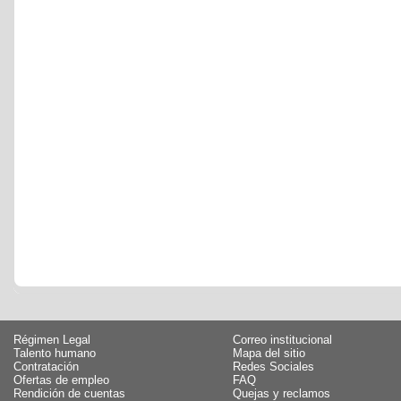
Régimen Legal
Correo institucional
Talento humano
Mapa del sitio
Contratación
Redes Sociales
Ofertas de empleo
FAQ
Rendición de cuentas
Quejas y reclamos