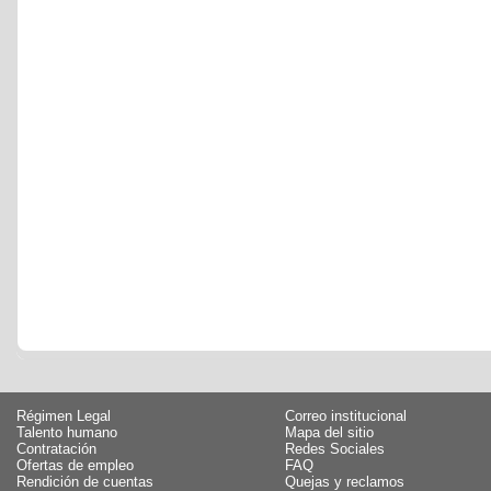
Régimen Legal
Correo institucional
Talento humano
Mapa del sitio
Contratación
Redes Sociales
Ofertas de empleo
FAQ
Rendición de cuentas
Quejas y reclamos