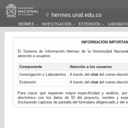
hermes.unal.edu.co
HERMES
INVESTIGACIÓN
EXTENSIÓN
LABORATO
INFORMACIÓN IMPORTA
El Sistema de Información Hermes de la Universidad Naciona
atención a usuarios:
Componente
Atención a los usuarios
Investigación y Laboratorios
A través del
chat
del correo electró
Extensión
A través del
chat
del correo electró
Para casos que requieran mayor especificidad y análisis, por 
electrónico con los datos de ID del proyecto, nombre y espec
(Incluyendo capturas de pantalla del formulario diligenciado y del e