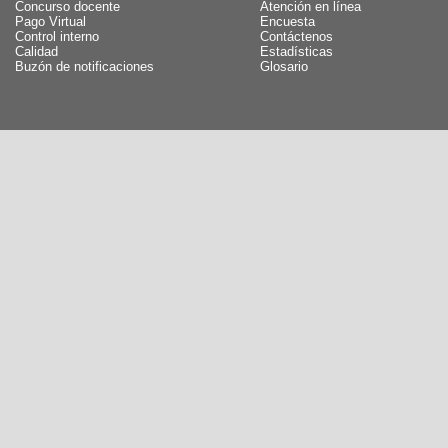
Concurso docente
Atención en línea
Pago Virtual
Encuesta
Control interno
Contáctenos
Calidad
Estadísticas
Buzón de notificaciones
Glosario