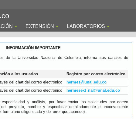
.co
ACIÓN
EXTENSIÓN
LABORATORIOS
INFORMACIÓN IMPORTANTE
es de la Universidad Nacional de Colombia, informa sus canales de
nción a los usuarios
Registro por correo electrónico
ravés del
chat
del correo electrónico
hermes@unal.edu.co
ravés del
chat
del correo electrónico
hermesext_nal@unal.edu.co
specificidad y análisis, por favor enviar las solicitudes por correo
 del proyecto, nombre y especificar detalladamente el inconveniente
 formulario diligenciado y del error que aparece).