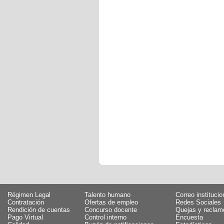
Régimen Legal
Talento humano
Correo institucio
Contratación
Ofertas de empleo
Redes Sociales
Rendición de cuentas
Concurso docente
Quejas y reclam
Pago Virtual
Control interno
Encuesta