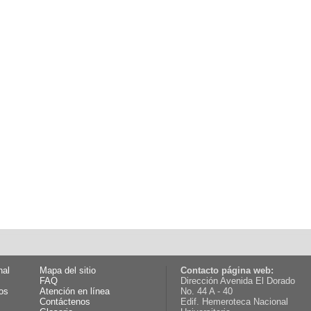
nal
Mapa del sitio
Contacto página web:
FAQ
Dirección Avenida El Dorado
os
Atención en línea
No. 44 A - 40
Contáctenos
Edif. Hemeroteca Nacional