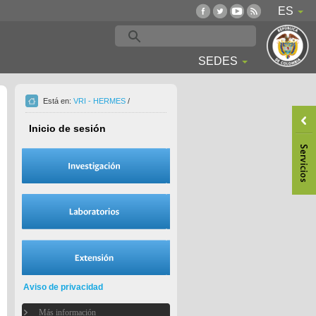
ES
SEDES
Está en:
VRI - HERMES
/
Inicio de sesión
Aviso de privacidad
Más información