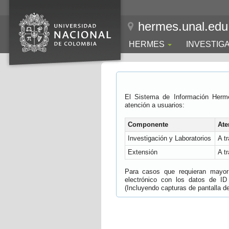
hermes.unal.edu
HERMES
INVESTIG
El Sistema de Información Herm
atención a usuarios:
Componente
Ate
Investigación y Laboratorios
A t
Extensión
A t
Para casos que requieran mayor e
electrónico con los datos de ID
(Incluyendo capturas de pantalla del