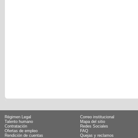
Régimen Legal
Correo institucional
Talento humano
Mapa del sitio
Contratación
Redes Sociales
Ofertas de empleo
FAQ
Rendición de cuentas
Quejas y reclamos