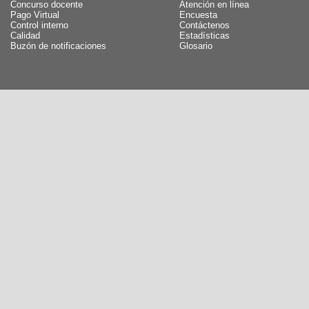
Concurso docente
Atención en línea
Pago Virtual
Encuesta
Control interno
Contáctenos
Calidad
Estadísticas
Buzón de notificaciones
Glosario