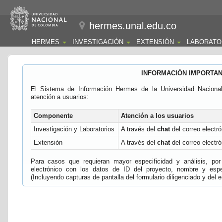
hermes.unal.edu.co
HERMES
INVESTIGACIÓN
EXTENSIÓN
LABORATO
INFORMACIÓN IMPORTA
El Sistema de Información Hermes de la Universidad Naciona
atención a usuarios:
Componente
Atención a los usuarios
Investigación y Laboratorios
A través del
chat
del correo electró
Extensión
A través del
chat
del correo electró
Para casos que requieran mayor especificidad y análisis, por 
electrónico con los datos de ID del proyecto, nombre y espec
(Incluyendo capturas de pantalla del formulario diligenciado y del e