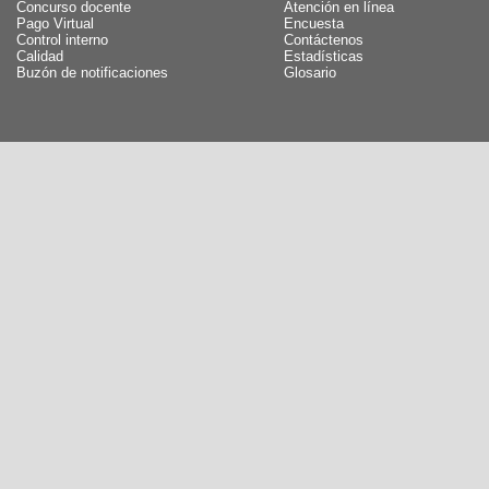
Concurso docente
Atención en línea
Pago Virtual
Encuesta
Control interno
Contáctenos
Calidad
Estadísticas
Buzón de notificaciones
Glosario