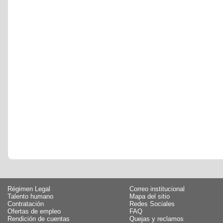
Régimen Legal
Correo institucional
Talento humano
Mapa del sitio
Contratación
Redes Sociales
Ofertas de empleo
FAQ
Rendición de cuentas
Quejas y reclamos