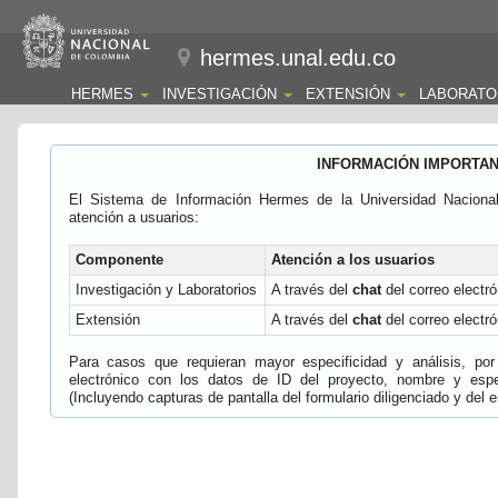
hermes.unal.edu.co
HERMES
INVESTIGACIÓN
EXTENSIÓN
LABORATO
INFORMACIÓN IMPORTA
El Sistema de Información Hermes de la Universidad Naciona
atención a usuarios:
Componente
Atención a los usuarios
Investigación y Laboratorios
A través del
chat
del correo electró
Extensión
A través del
chat
del correo electró
Para casos que requieran mayor especificidad y análisis, por 
electrónico con los datos de ID del proyecto, nombre y espec
(Incluyendo capturas de pantalla del formulario diligenciado y del e