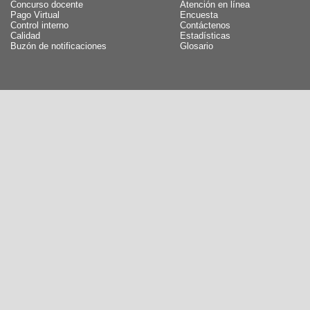
Concurso docente
Atención en línea
Pago Virtual
Encuesta
Control interno
Contáctenos
Calidad
Estadísticas
Buzón de notificaciones
Glosario