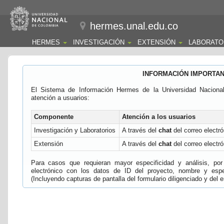
hermes.unal.edu.co
HERMES
INVESTIGACIÓN
EXTENSIÓN
LABORATO
INFORMACIÓN IMPORTA
El Sistema de Información Hermes de la Universidad Naciona
atención a usuarios:
Componente
Atención a los usuarios
Investigación y Laboratorios
A través del
chat
del correo electró
Extensión
A través del
chat
del correo electró
Para casos que requieran mayor especificidad y análisis, por 
electrónico con los datos de ID del proyecto, nombre y espec
(Incluyendo capturas de pantalla del formulario diligenciado y del e