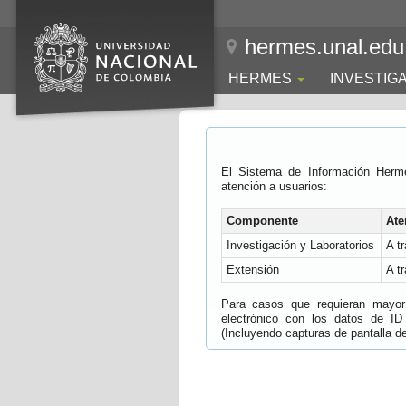
hermes.unal.edu
HERMES
INVESTIG
El Sistema de Información Herm
atención a usuarios:
Componente
Ate
Investigación y Laboratorios
A t
Extensión
A t
Para casos que requieran mayor e
electrónico con los datos de ID
(Incluyendo capturas de pantalla del