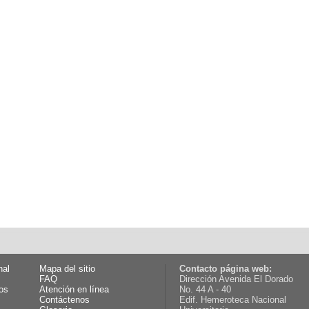
nal
Mapa del sitio
Contacto página web:
FAQ
Dirección Avenida El Dorado
os
Atención en línea
No. 44 A - 40
Contáctenos
Edif. Hemeroteca Nacional