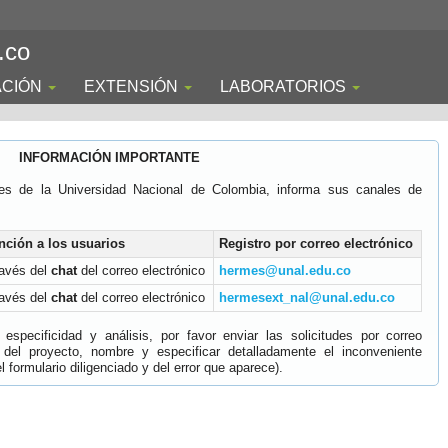
.co
ACIÓN
EXTENSIÓN
LABORATORIOS
INFORMACIÓN IMPORTANTE
es de la Universidad Nacional de Colombia, informa sus canales de
nción a los usuarios
Registro por correo electrónico
ravés del
chat
del correo electrónico
hermes@unal.edu.co
ravés del
chat
del correo electrónico
hermesext_nal@unal.edu.co
specificidad y análisis, por favor enviar las solicitudes por correo
 del proyecto, nombre y especificar detalladamente el inconveniente
 formulario diligenciado y del error que aparece).