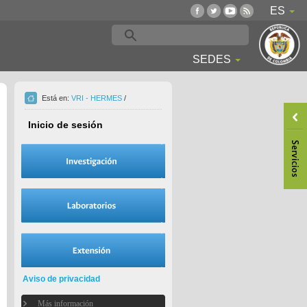
ES
SEDES
Está en:
VRI - HERMES
/
Inicio de sesión
Aviso de privacidad
Más información