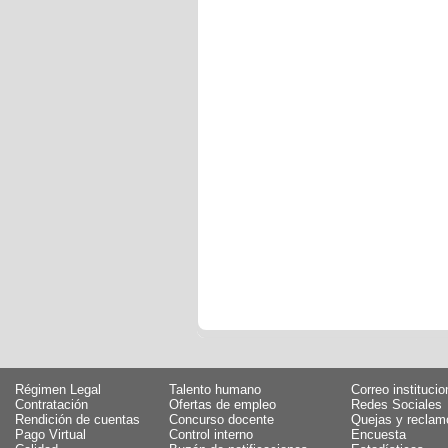
Régimen Legal
Talento humano
Correo institucio
Contratación
Ofertas de empleo
Redes Sociales
Rendición de cuentas
Concurso docente
Quejas y reclam
Pago Virtual
Control interno
Encuesta