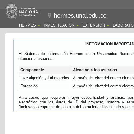
hermes.unal.edu.co
HERMES
INVESTIGACIÓN
EXTENSIÓN
LABORATO
INFORMACIÓN IMPORTA
El Sistema de Información Hermes de la Universidad Naciona
atención a usuarios:
Componente
Atención a los usuarios
Investigación y Laboratorios
A través del
chat
del correo electró
Extensión
A través del
chat
del correo electró
Para casos que requieran mayor especificidad y análisis, por 
electrónico con los datos de ID del proyecto, nombre y espec
(Incluyendo capturas de pantalla del formulario diligenciado y del e