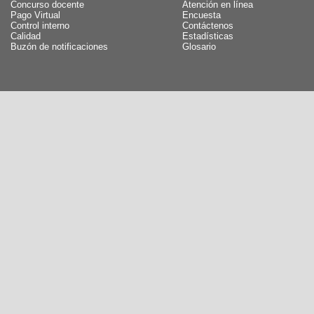
Concurso docente
Atención en línea
Pago Virtual
Encuesta
Control interno
Contáctenos
Calidad
Estadísticas
Buzón de notificaciones
Glosario