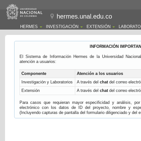
hermes.unal.edu.co
HERMES
INVESTIGACIÓN
EXTENSIÓN
LABORATO
INFORMACIÓN IMPORTA
El Sistema de Información Hermes de la Universidad Naciona
atención a usuarios:
Componente
Atención a los usuarios
Investigación y Laboratorios
A través del
chat
del correo electró
Extensión
A través del
chat
del correo electró
Para casos que requieran mayor especificidad y análisis, por 
electrónico con los datos de ID del proyecto, nombre y espec
(Incluyendo capturas de pantalla del formulario diligenciado y del e