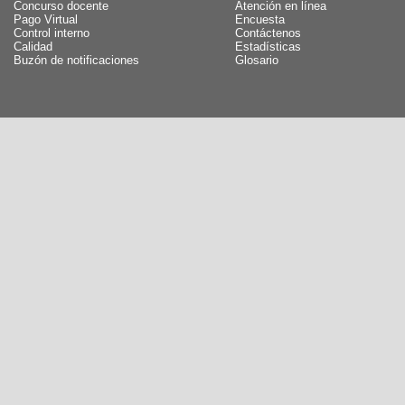
Concurso docente
Atención en línea
Pago Virtual
Encuesta
Control interno
Contáctenos
Calidad
Estadísticas
Buzón de notificaciones
Glosario