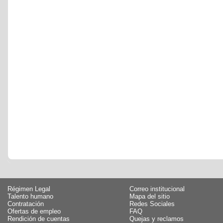
Régimen Legal
Correo institucional
Talento humano
Mapa del sitio
Contratación
Redes Sociales
Ofertas de empleo
FAQ
Rendición de cuentas
Quejas y reclamos