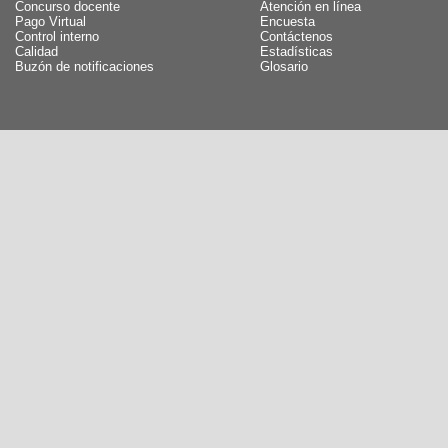
Concurso docente
Atención en línea
Pago Virtual
Encuesta
Control interno
Contáctenos
Calidad
Estadísticas
Buzón de notificaciones
Glosario