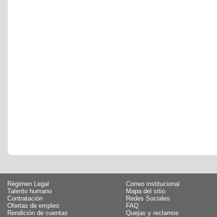
Régimen Legal
Correo institucional
Talento humano
Mapa del sitio
Contratación
Redes Sociales
Ofertas de empleo
FAQ
Rendición de cuentas
Quejas y reclamos