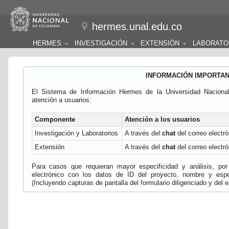
hermes.unal.edu.co
HERMES
INVESTIGACIÓN
EXTENSIÓN
LABORATO
INFORMACIÓN IMPORTA
El Sistema de Información Hermes de la Universidad Naciona
atención a usuarios:
Componente
Atención a los usuarios
Investigación y Laboratorios
A través del
chat
del correo electró
Extensión
A través del
chat
del correo electró
Para casos que requieran mayor especificidad y análisis, por 
electrónico con los datos de ID del proyecto, nombre y espec
(Incluyendo capturas de pantalla del formulario diligenciado y del e