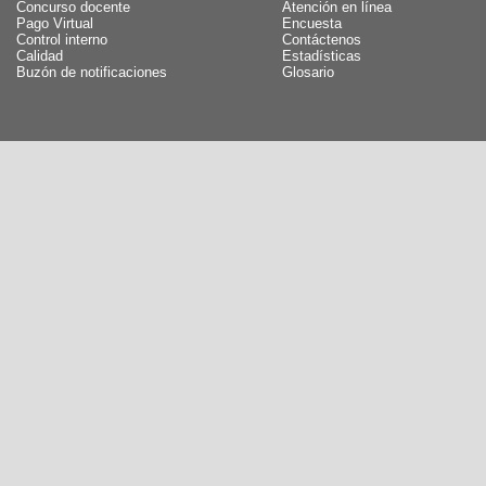
Concurso docente
Atención en línea
Pago Virtual
Encuesta
Control interno
Contáctenos
Calidad
Estadísticas
Buzón de notificaciones
Glosario