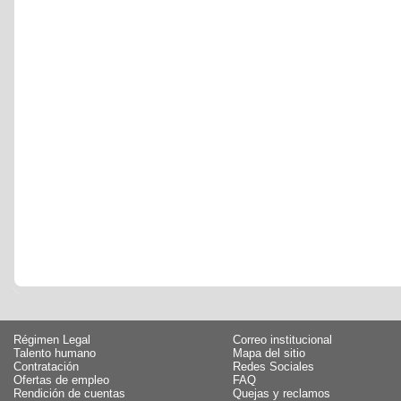
Régimen Legal
Correo institucional
Talento humano
Mapa del sitio
Contratación
Redes Sociales
Ofertas de empleo
FAQ
Rendición de cuentas
Quejas y reclamos