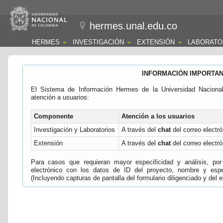
hermes.unal.edu.co
HERMES
INVESTIGACIÓN
EXTENSIÓN
LABORATO
INFORMACIÓN IMPORTA
El Sistema de Información Hermes de la Universidad Naciona
atención a usuarios:
Componente
Atención a los usuarios
Investigación y Laboratorios
A través del
chat
del correo electró
Extensión
A través del
chat
del correo electró
Para casos que requieran mayor especificidad y análisis, por 
electrónico con los datos de ID del proyecto, nombre y espec
(Incluyendo capturas de pantalla del formulario diligenciado y del e