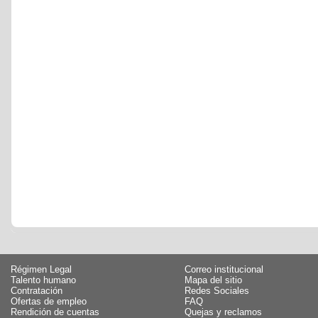
Régimen Legal
Correo institucional
Talento humano
Mapa del sitio
Contratación
Redes Sociales
Ofertas de empleo
FAQ
Rendición de cuentas
Quejas y reclamos