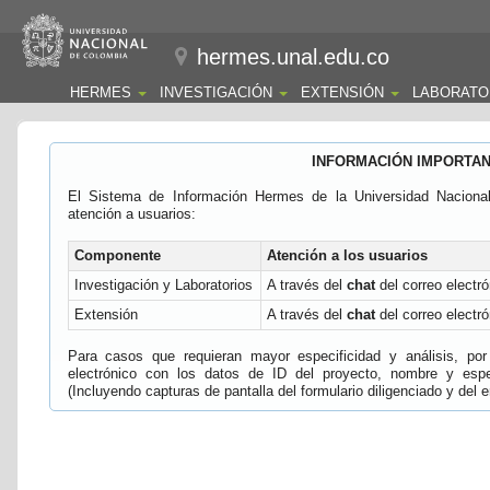
hermes.unal.edu.co
HERMES
INVESTIGACIÓN
EXTENSIÓN
LABORATO
INFORMACIÓN IMPORTA
El Sistema de Información Hermes de la Universidad Naciona
atención a usuarios:
Componente
Atención a los usuarios
Investigación y Laboratorios
A través del
chat
del correo electró
Extensión
A través del
chat
del correo electró
Para casos que requieran mayor especificidad y análisis, por 
electrónico con los datos de ID del proyecto, nombre y espec
(Incluyendo capturas de pantalla del formulario diligenciado y del e