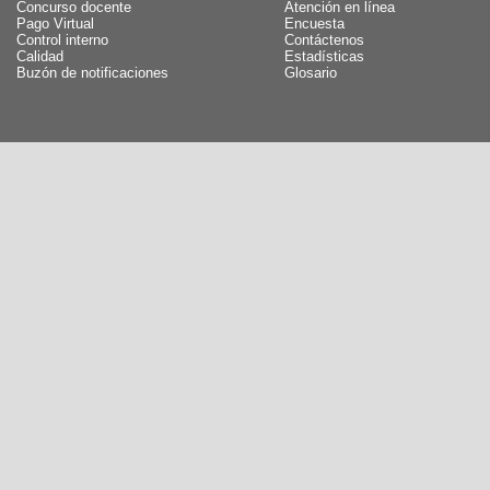
Concurso docente
Atención en línea
Pago Virtual
Encuesta
Control interno
Contáctenos
Calidad
Estadísticas
Buzón de notificaciones
Glosario