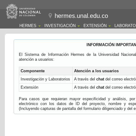
hermes.unal.edu.co
HERMES
INVESTIGACIÓN
EXTENSIÓN
LABORATO
INFORMACIÓN IMPORTA
El Sistema de Información Hermes de la Universidad Naciona
atención a usuarios:
Componente
Atención a los usuarios
Investigación y Laboratorios
A través del
chat
del correo electró
Extensión
A través del
chat
del correo electró
Para casos que requieran mayor especificidad y análisis, por 
electrónico con los datos de ID del proyecto, nombre y espec
(Incluyendo capturas de pantalla del formulario diligenciado y del e