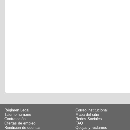
Régimen Legal
Correo institucional
Talento humano
Mapa del sitio
Contratación
Redes Sociales
Ofertas de empleo
FAQ
Rendición de cuentas
Quejas y reclamos