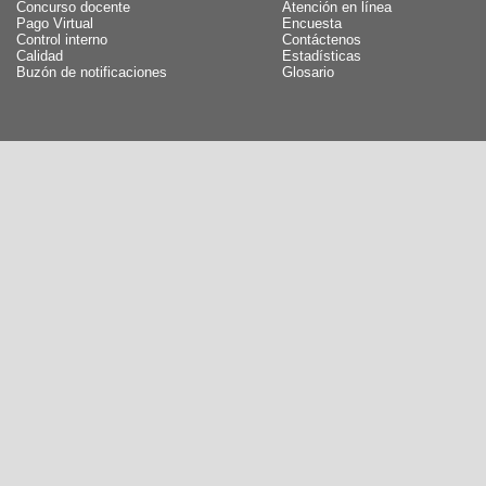
Concurso docente
Atención en línea
Pago Virtual
Encuesta
Control interno
Contáctenos
Calidad
Estadísticas
Buzón de notificaciones
Glosario