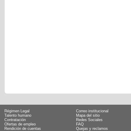
Régimen Legal
Correo institucional
Talento humano
Mapa del sitio
Contratación
Redes Sociales
Ofertas de empleo
FAQ
Rendición de cuentas
Quejas y reclamos