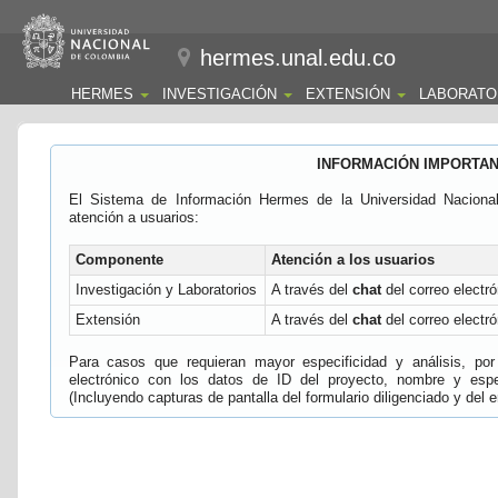
hermes.unal.edu.co
HERMES
INVESTIGACIÓN
EXTENSIÓN
LABORATO
INFORMACIÓN IMPORTA
El Sistema de Información Hermes de la Universidad Naciona
atención a usuarios:
Componente
Atención a los usuarios
Investigación y Laboratorios
A través del
chat
del correo electró
Extensión
A través del
chat
del correo electró
Para casos que requieran mayor especificidad y análisis, por 
electrónico con los datos de ID del proyecto, nombre y espec
(Incluyendo capturas de pantalla del formulario diligenciado y del e