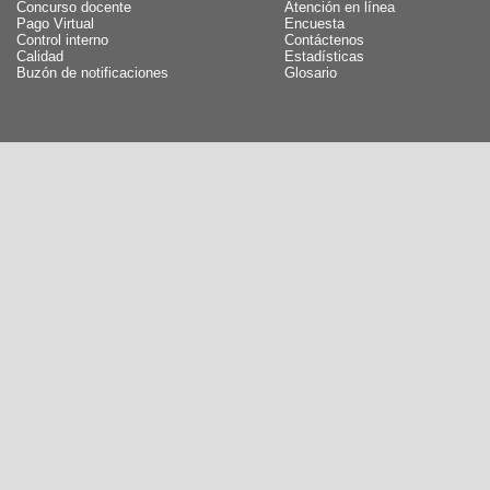
Concurso docente
Atención en línea
Pago Virtual
Encuesta
Control interno
Contáctenos
Calidad
Estadísticas
Buzón de notificaciones
Glosario