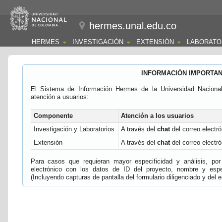
hermes.unal.edu.co
HERMES
INVESTIGACIÓN
EXTENSIÓN
LABORATO
INFORMACIÓN IMPORTA
El Sistema de Información Hermes de la Universidad Naciona
atención a usuarios:
Componente
Atención a los usuarios
Investigación y Laboratorios
A través del
chat
del correo electró
Extensión
A través del
chat
del correo electró
Para casos que requieran mayor especificidad y análisis, por 
electrónico con los datos de ID del proyecto, nombre y espec
(Incluyendo capturas de pantalla del formulario diligenciado y del e