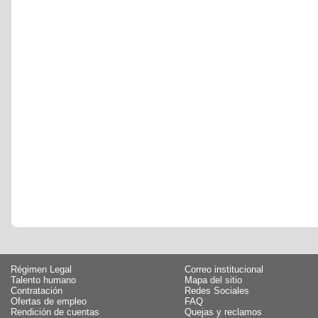
Régimen Legal
Correo institucional
Talento humano
Mapa del sitio
Contratación
Redes Sociales
Ofertas de empleo
FAQ
Rendición de cuentas
Quejas y reclamos