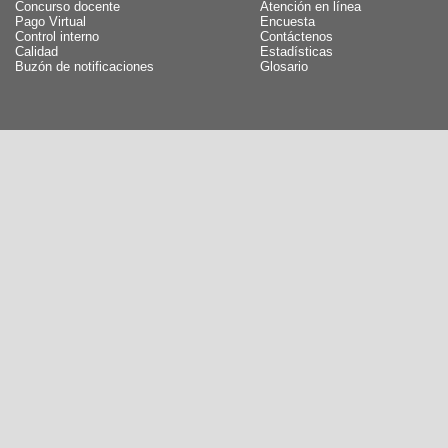
Concurso docente
Atención en línea
Pago Virtual
Encuesta
Control interno
Contáctenos
Calidad
Estadísticas
Buzón de notificaciones
Glosario