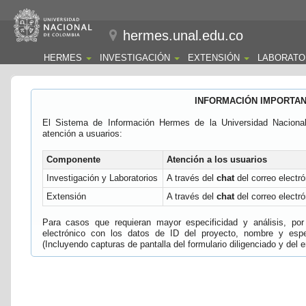
hermes.unal.edu.co
HERMES
INVESTIGACIÓN
EXTENSIÓN
LABORATO
INFORMACIÓN IMPORTA
El Sistema de Información Hermes de la Universidad Naciona
atención a usuarios:
Componente
Atención a los usuarios
Investigación y Laboratorios
A través del
chat
del correo electró
Extensión
A través del
chat
del correo electró
Para casos que requieran mayor especificidad y análisis, por 
electrónico con los datos de ID del proyecto, nombre y espec
(Incluyendo capturas de pantalla del formulario diligenciado y del e