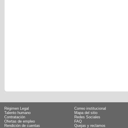
Régimen Legal
Correo institucional
Talento humano
Mapa del sitio
Contratación
Redes Sociales
Ofertas de empleo
FAQ
Rendición de cuentas
Quejas y reclamos