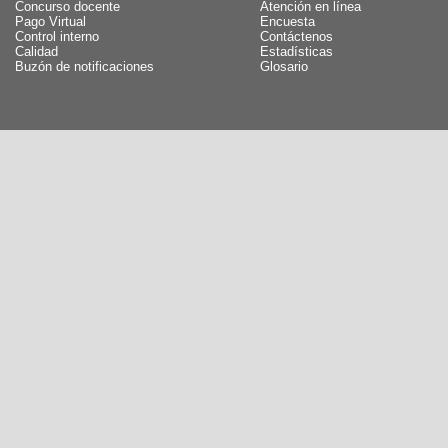
Concurso docente
Atención en línea
Pago Virtual
Encuesta
Control interno
Contáctenos
Calidad
Estadísticas
Buzón de notificaciones
Glosario