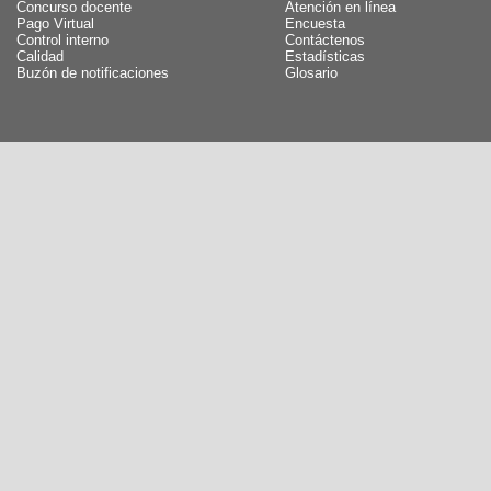
Concurso docente
Atención en línea
Pago Virtual
Encuesta
Control interno
Contáctenos
Calidad
Estadísticas
Buzón de notificaciones
Glosario