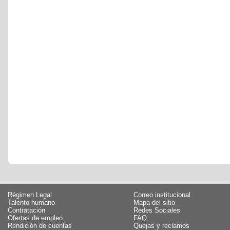
Régimen Legal
Correo institucional
Talento humano
Mapa del sitio
Contratación
Redes Sociales
Ofertas de empleo
FAQ
Rendición de cuentas
Quejas y reclamos