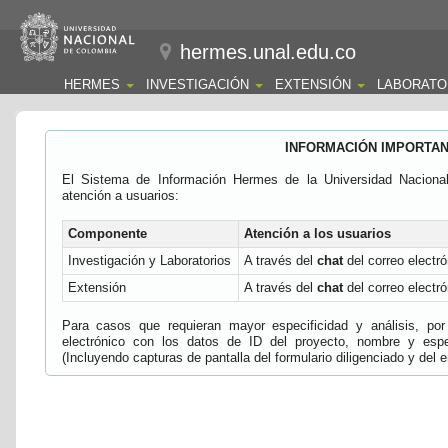
hermes.unal.edu.co
HERMES
INVESTIGACIÓN
EXTENSIÓN
LABORATO
INFORMACIÓN IMPORTA
El Sistema de Información Hermes de la Universidad Naciona
atención a usuarios:
Componente
Atención a los usuarios
Investigación y Laboratorios
A través del
chat
del correo electró
Extensión
A través del
chat
del correo electró
Para casos que requieran mayor especificidad y análisis, por 
electrónico con los datos de ID del proyecto, nombre y espec
(Incluyendo capturas de pantalla del formulario diligenciado y del e