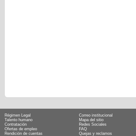
Régimen Legal
Correo institucional
Talento humano
Mapa del sitio
Contratación
Redes Sociales
Ofertas de empleo
FAQ
Rendición de cuentas
Quejas y reclamos