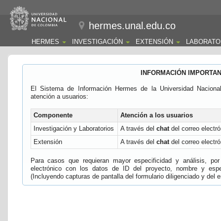
hermes.unal.edu.co
HERMES
INVESTIGACIÓN
EXTENSIÓN
LABORATO
INFORMACIÓN IMPORTA
El Sistema de Información Hermes de la Universidad Naciona
atención a usuarios:
Componente
Atención a los usuarios
Investigación y Laboratorios
A través del
chat
del correo electró
Extensión
A través del
chat
del correo electró
Para casos que requieran mayor especificidad y análisis, por 
electrónico con los datos de ID del proyecto, nombre y espec
(Incluyendo capturas de pantalla del formulario diligenciado y del e