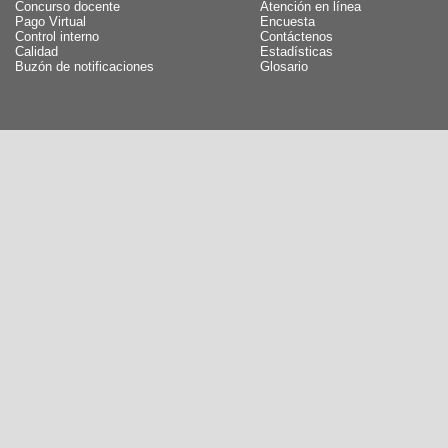
Concurso docente
Atención en línea
Pago Virtual
Encuesta
Control interno
Contáctenos
Calidad
Estadísticas
Buzón de notificaciones
Glosario