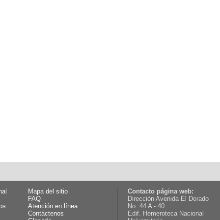
nal
Mapa del sitio
Contacto página web:
FAQ
Dirección Avenida El Dorado
os
Atención en línea
No. 44 A - 40
Contáctenos
Edif. Hemeroteca Nacional