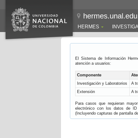
hermes.unal.edu
HERMES
INVESTIG
El Sistema de Información Herm
atención a usuarios:
Componente
Ate
Investigación y Laboratorios
A t
Extensión
A t
Para casos que requieran mayor e
electrónico con los datos de ID
(Incluyendo capturas de pantalla del