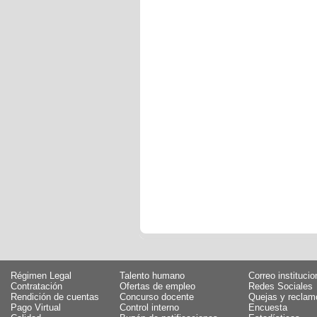
Régimen Legal
Talento humano
Correo institucio
Contratación
Ofertas de empleo
Redes Sociales
Rendición de cuentas
Concurso docente
Quejas y reclam
Pago Virtual
Control interno
Encuesta