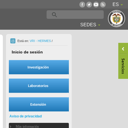
ES
SEDES
Está en:
VRI - HERMES
/
Inicio de sesión
Aviso de privacidad
Más información