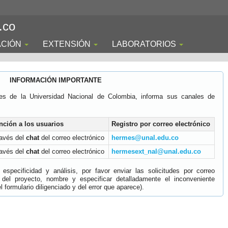
.co
ACIÓN
EXTENSIÓN
LABORATORIOS
INFORMACIÓN IMPORTANTE
es de la Universidad Nacional de Colombia, informa sus canales de
nción a los usuarios
Registro por correo electrónico
ravés del
chat
del correo electrónico
hermes@unal.edu.co
ravés del
chat
del correo electrónico
hermesext_nal@unal.edu.co
specificidad y análisis, por favor enviar las solicitudes por correo
 del proyecto, nombre y especificar detalladamente el inconveniente
 formulario diligenciado y del error que aparece).