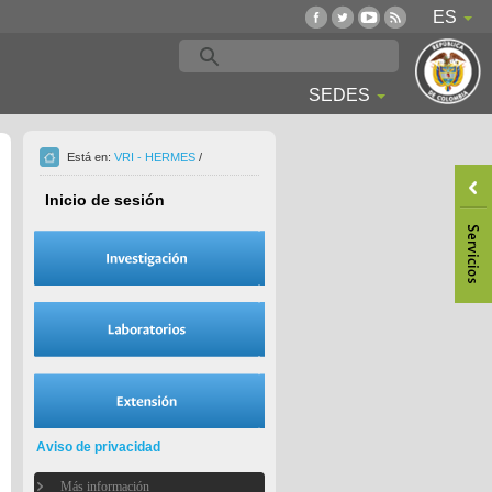
ES
SEDES
Está en:
VRI - HERMES
/
Inicio de sesión
Aviso de privacidad
Más información