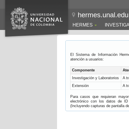
hermes.unal.edu
HERMES
INVESTIG
El Sistema de Información Herm
atención a usuarios:
Componente
Ate
Investigación y Laboratorios
A t
Extensión
A t
Para casos que requieran mayor e
electrónico con los datos de ID
(Incluyendo capturas de pantalla del