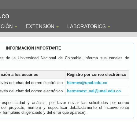
.co
ACIÓN
EXTENSIÓN
LABORATORIOS
INFORMACIÓN IMPORTANTE
es de la Universidad Nacional de Colombia, informa sus canales de
nción a los usuarios
Registro por correo electrónico
ravés del
chat
del correo electrónico
hermes@unal.edu.co
ravés del
chat
del correo electrónico
hermesext_nal@unal.edu.co
specificidad y análisis, por favor enviar las solicitudes por correo
 del proyecto, nombre y especificar detalladamente el inconveniente
 formulario diligenciado y del error que aparece).