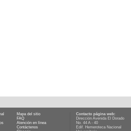
nal
Mapa del sitio
Contacto página web:
FAQ
Dirección Avenida El Dorado
os
Atención en línea
No. 44 A - 40
Contáctenos
Edif. Hemeroteca Nacional