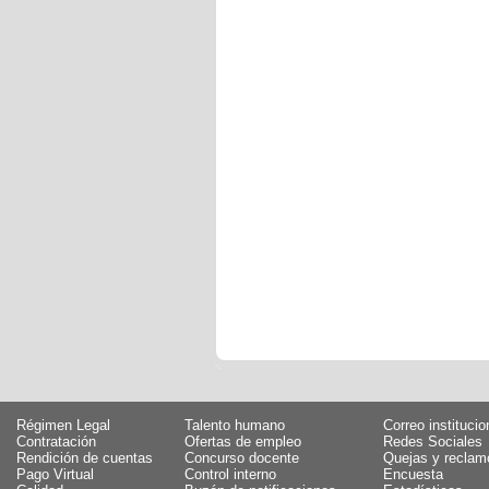
Régimen Legal
Talento humano
Correo institucio
Contratación
Ofertas de empleo
Redes Sociales
Rendición de cuentas
Concurso docente
Quejas y reclam
Pago Virtual
Control interno
Encuesta