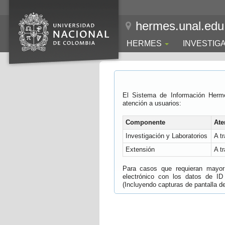
hermes.unal.edu
HERMES
INVESTIG
El Sistema de Información Herm
atención a usuarios:
Componente
Ate
Investigación y Laboratorios
A t
Extensión
A t
Para casos que requieran mayor e
electrónico con los datos de ID
(Incluyendo capturas de pantalla del