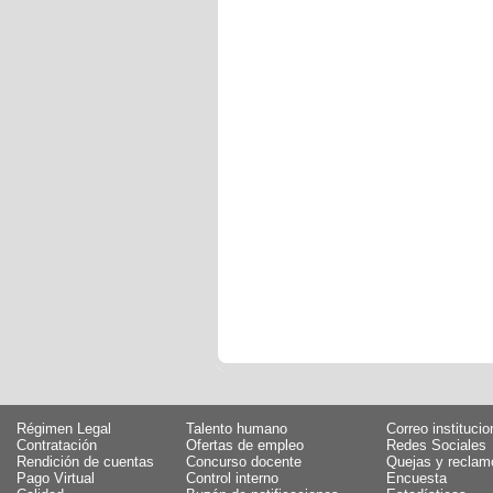
Régimen Legal
Talento humano
Correo institucio
Contratación
Ofertas de empleo
Redes Sociales
Rendición de cuentas
Concurso docente
Quejas y reclam
Pago Virtual
Control interno
Encuesta