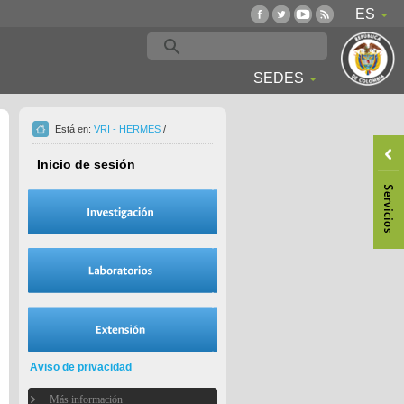
ES
SEDES
Está en:
VRI - HERMES
/
Inicio de sesión
Aviso de privacidad
Más información