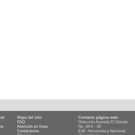
nal
Mapa del sitio
Contacto página web:
FAQ
Dirección Avenida El Dorado
os
Atención en línea
No. 44 A - 40
Contáctenos
Edif. Hemeroteca Nacional