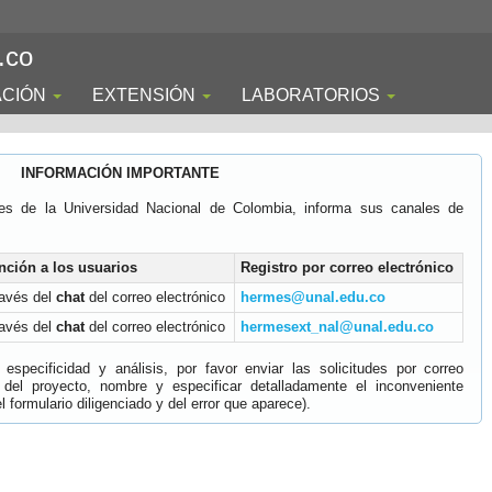
.co
ACIÓN
EXTENSIÓN
LABORATORIOS
INFORMACIÓN IMPORTANTE
es de la Universidad Nacional de Colombia, informa sus canales de
nción a los usuarios
Registro por correo electrónico
ravés del
chat
del correo electrónico
hermes@unal.edu.co
ravés del
chat
del correo electrónico
hermesext_nal@unal.edu.co
specificidad y análisis, por favor enviar las solicitudes por correo
 del proyecto, nombre y especificar detalladamente el inconveniente
 formulario diligenciado y del error que aparece).