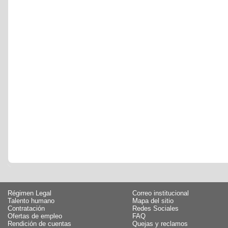
Régimen Legal
Correo institucional
Talento humano
Mapa del sitio
Contratación
Redes Sociales
Ofertas de empleo
FAQ
Rendición de cuentas
Quejas y reclamos