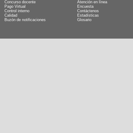
Concurso docente
Atención en línea
Pago Virtual
Encuesta
Control interno
Contáctenos
Calidad
Estadísticas
Buzón de notificaciones
Glosario