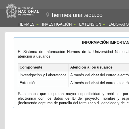
hermes.unal.edu.co
HERMES
INVESTIGACIÓN
EXTENSIÓN
LABORATO
INFORMACIÓN IMPORTA
El Sistema de Información Hermes de la Universidad Naciona
atención a usuarios:
Componente
Atención a los usuarios
Investigación y Laboratorios
A través del
chat
del correo electró
Extensión
A través del
chat
del correo electró
Para casos que requieran mayor especificidad y análisis, por 
electrónico con los datos de ID del proyecto, nombre y espec
(Incluyendo capturas de pantalla del formulario diligenciado y del e