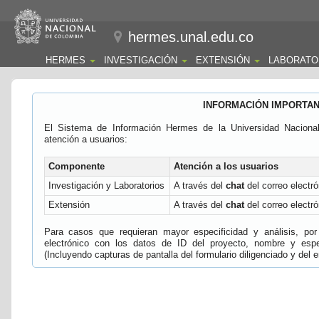
hermes.unal.edu.co
HERMES
INVESTIGACIÓN
EXTENSIÓN
LABORATO
INFORMACIÓN IMPORTA
El Sistema de Información Hermes de la Universidad Naciona
atención a usuarios:
Componente
Atención a los usuarios
Investigación y Laboratorios
A través del
chat
del correo electró
Extensión
A través del
chat
del correo electró
Para casos que requieran mayor especificidad y análisis, por 
electrónico con los datos de ID del proyecto, nombre y espec
(Incluyendo capturas de pantalla del formulario diligenciado y del e