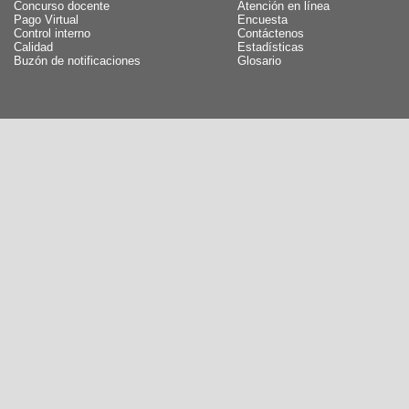
Concurso docente
Atención en línea
Pago Virtual
Encuesta
Control interno
Contáctenos
Calidad
Estadísticas
Buzón de notificaciones
Glosario