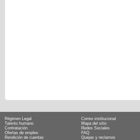
Régimen Legal
Correo institucional
Talento humano
Mapa del sitio
Contratación
Redes Sociales
Ofertas de empleo
FAQ
Rendición de cuentas
Quejas y reclamos