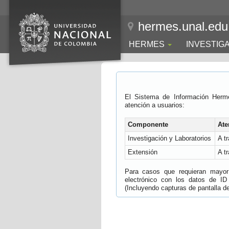
hermes.unal.edu
HERMES
INVESTIG
El Sistema de Información Herm
atención a usuarios:
Componente
Ate
Investigación y Laboratorios
A t
Extensión
A t
Para casos que requieran mayor e
electrónico con los datos de ID
(Incluyendo capturas de pantalla del