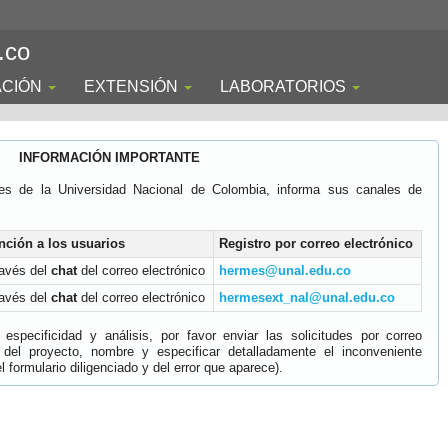
.co
ACIÓN
EXTENSIÓN
LABORATORIOS
INFORMACIÓN IMPORTANTE
es de la Universidad Nacional de Colombia, informa sus canales de
nción a los usuarios
Registro por correo electrónico
ravés del
chat
del correo electrónico
hermes@unal.edu.co
ravés del
chat
del correo electrónico
hermesext_nal@unal.edu.co
specificidad y análisis, por favor enviar las solicitudes por correo
 del proyecto, nombre y especificar detalladamente el inconveniente
 formulario diligenciado y del error que aparece).