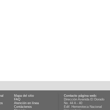
nal
Mapa del sitio
Contacto página web:
FAQ
Dirección Avenida El Dorado
os
Atención en línea
No. 44 A - 40
Contáctenos
Edif. Hemeroteca Nacional