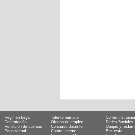
Régimen Legal
Talento humano
Correo institucio
Contratación
Ofertas de empleo
Redes Sociales
Rendición de cuentas
Concurso docente
Quejas y reclam
Pago Virtual
Control interno
Encuesta