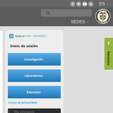
ES
SEDES
Está en:
VRI - HERMES
/
Inicio de sesión
Aviso de privacidad
Más información