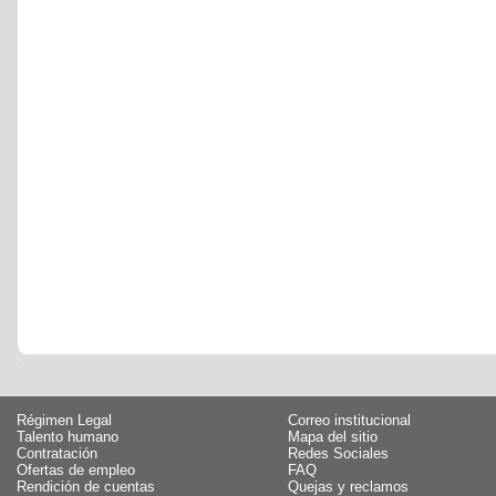
Régimen Legal
Correo institucional
Talento humano
Mapa del sitio
Contratación
Redes Sociales
Ofertas de empleo
FAQ
Rendición de cuentas
Quejas y reclamos