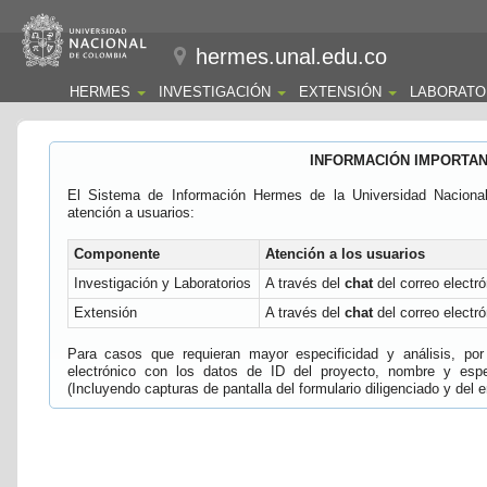
hermes.unal.edu.co
HERMES
INVESTIGACIÓN
EXTENSIÓN
LABORATO
INFORMACIÓN IMPORTA
El Sistema de Información Hermes de la Universidad Naciona
atención a usuarios:
Componente
Atención a los usuarios
Investigación y Laboratorios
A través del
chat
del correo electró
Extensión
A través del
chat
del correo electró
Para casos que requieran mayor especificidad y análisis, por 
electrónico con los datos de ID del proyecto, nombre y espec
(Incluyendo capturas de pantalla del formulario diligenciado y del e