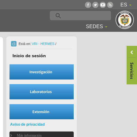
ES
SEDES
Está en:
VRI - HERMES
/
Inicio de sesión
Aviso de privacidad
Más información