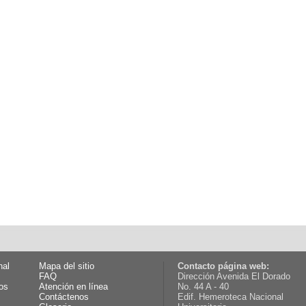
nal
Mapa del sitio
Contacto página web:
FAQ
Dirección Avenida El Dorado
os
Atención en línea
No. 44 A - 40
Contáctenos
Edif. Hemeroteca Nacional