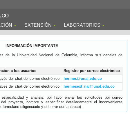
.co
ACIÓN
EXTENSIÓN
LABORATORIOS
INFORMACIÓN IMPORTANTE
es de la Universidad Nacional de Colombia, informa sus canales de
nción a los usuarios
Registro por correo electrónico
ravés del
chat
del correo electrónico
hermes@unal.edu.co
ravés del
chat
del correo electrónico
hermesext_nal@unal.edu.co
specificidad y análisis, por favor enviar las solicitudes por correo
 del proyecto, nombre y especificar detalladamente el inconveniente
 formulario diligenciado y del error que aparece).