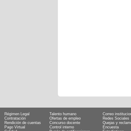
Régimen Legal
Talento humano
Correo institucio
Contratación
Ofertas de empleo
Redes Sociales
Rendición de cuentas
Concurso docente
Quejas y reclam
Pago Virtual
Control interno
Encuesta