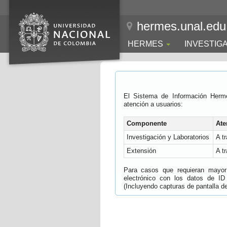
hermes.unal.edu
HERMES
INVESTIG
El Sistema de Información Herm
atención a usuarios:
Componente
Ate
Investigación y Laboratorios
A t
Extensión
A t
Para casos que requieran mayor e
electrónico con los datos de ID
(Incluyendo capturas de pantalla del