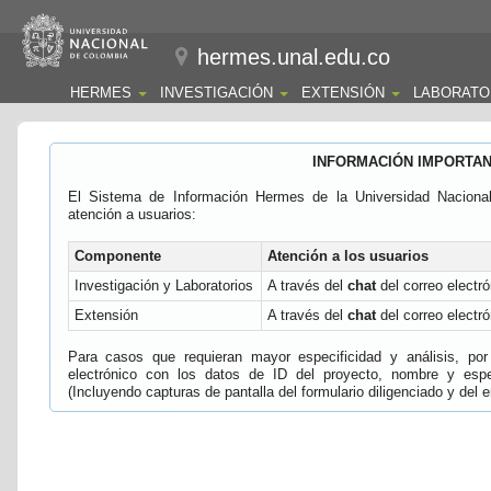
hermes.unal.edu.co
HERMES
INVESTIGACIÓN
EXTENSIÓN
LABORATO
INFORMACIÓN IMPORTA
El Sistema de Información Hermes de la Universidad Naciona
atención a usuarios:
Componente
Atención a los usuarios
Investigación y Laboratorios
A través del
chat
del correo electró
Extensión
A través del
chat
del correo electró
Para casos que requieran mayor especificidad y análisis, por 
electrónico con los datos de ID del proyecto, nombre y espec
(Incluyendo capturas de pantalla del formulario diligenciado y del e