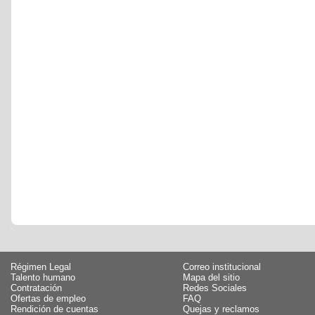
Régimen Legal
Correo institucional
Talento humano
Mapa del sitio
Contratación
Redes Sociales
Ofertas de empleo
FAQ
Rendición de cuentas
Quejas y reclamos