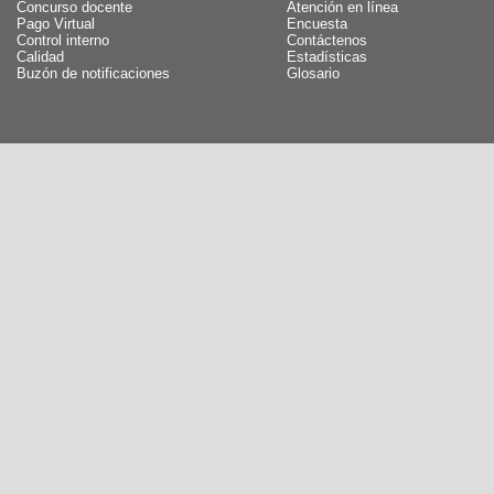
Concurso docente
Atención en línea
Pago Virtual
Encuesta
Control interno
Contáctenos
Calidad
Estadísticas
Buzón de notificaciones
Glosario