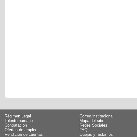
Régimen Legal
Correo institucional
Talento humano
Mapa del sitio
Contratación
Redes Sociales
Ofertas de empleo
FAQ
Rendición de cuentas
Quejas y reclamos