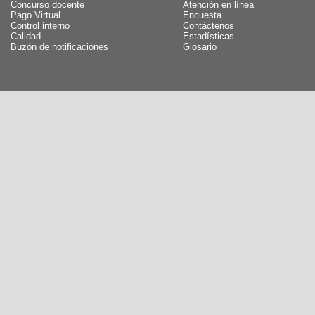
Concurso docente
Atención en línea
Pago Virtual
Encuesta
Control interno
Contáctenos
Calidad
Estadísticas
Buzón de notificaciones
Glosario