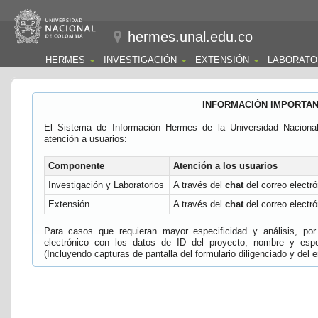
hermes.unal.edu.co
HERMES
INVESTIGACIÓN
EXTENSIÓN
LABORATO
INFORMACIÓN IMPORTA
El Sistema de Información Hermes de la Universidad Naciona
atención a usuarios:
Componente
Atención a los usuarios
Investigación y Laboratorios
A través del
chat
del correo electró
Extensión
A través del
chat
del correo electró
Para casos que requieran mayor especificidad y análisis, por 
electrónico con los datos de ID del proyecto, nombre y espec
(Incluyendo capturas de pantalla del formulario diligenciado y del e